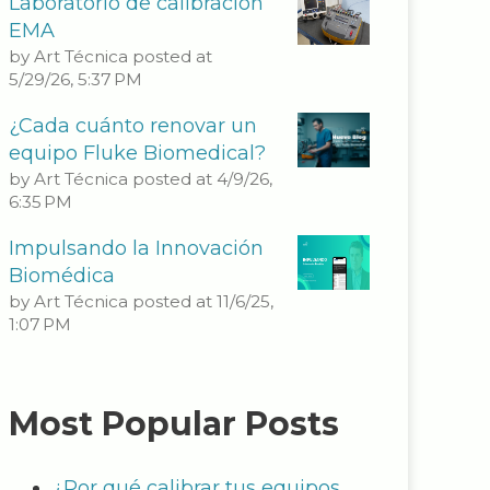
Laboratorio de calibración
EMA
by
Art Técnica
posted at
5/29/26, 5:37 PM
¿Cada cuánto renovar un
equipo Fluke Biomedical?
by
Art Técnica
posted at
4/9/26,
6:35 PM
Impulsando la Innovación
Biomédica
by
Art Técnica
posted at
11/6/25,
1:07 PM
Most Popular Posts
¿Por qué calibrar tus equipos