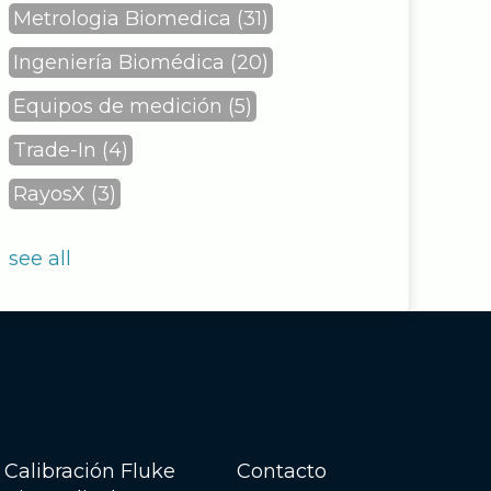
Metrologia Biomedica
(31)
Ingeniería Biomédica
(20)
Equipos de medición
(5)
Trade-In
(4)
RayosX
(3)
see all
Calibración Fluke
Contacto