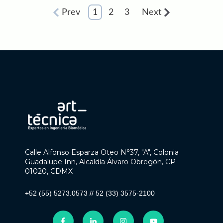
Prev
1
2
3
Next
Calle Alfonso Esparza Oteo N°37, "A", Colonia
Guadalupe Inn, Alcaldía Álvaro Obregón, CP
01020, CDMX
+52 (55) 5273.0573
//
52 (33) 3575-2100