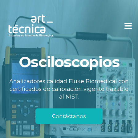
Nosotros
Osciloscopios
Productos
Analizadores calidad Fluke Biomedical con
Servicios
certificados de calibración vigente trazable
al NIST.
Cursos
Contáctanos
Socios
Recursos